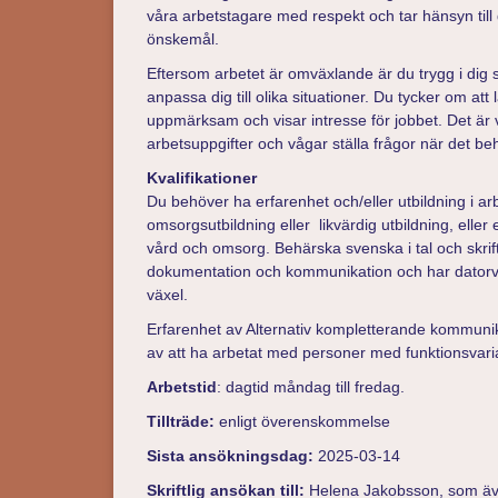
våra arbetstagare med respekt och tar hänsyn till
önskemål.
Eftersom arbetet är omväxlande är du trygg i dig s
anpassa dig till olika situationer. Du tycker om att 
uppmärksam och visar intresse för jobbet. Det är vi
arbetsuppgifter och vågar ställa frågor när det be
Kvalifikationer
Du behöver ha erfarenhet och/eller utbildning i ar
omsorgsutbildning eller likvärdig utbildning, eller
vård och omsorg. Behärska svenska i tal och skri
dokumentation och kommunikation och har datorva
växel.
Erfarenhet av Alternativ kompletterande kommuni
av att ha arbetat med personer med funktionsvari
Arbetstid
: dagtid måndag till fredag.
Tillträde:
enligt överenskommelse
Sista ansökningsdag:
2025-03-14
Skriftlig ansökan till:
Helena Jakobsson, som äve