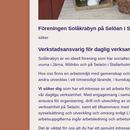
Föreningen Solåkrabyn på Selöan i S
söker
Verkstadsansvarig för daglig verks
Solåkrabyn är en ideell förening som har socialte
vuxna i Järna, Mölnbo och på Selaön i Stallarhol
Hos oss finns en arbetsmiljö med gemenskap och
andra utvecklas i ett ömsesidigt lärande, i kuns
Vi söker dig
som har ett intresse av att arbeta f
vår dagliga verksamhet. Med engagemang i sama
ansvara för organisering, drift och utveckling av
verksamhet på Selaön, samt att tillsammans med 
sysselsättning och utveckling och omsorg enligt L
arbetsuppgifterna ingår arbetsledning och arbetsm
Det är viktigt för oss att du har ett genuint intres