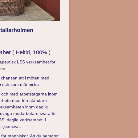
tallarholmen
amhet
( Heltid, 100% )
rapeutisk LSS verksamhet för
men.
 chansen att i möten med
kap och som människa.
ör och med arbetstagarna inom
rbete med föreståndare
 verksamheten inom daglig
övriga medarbetare svara för
SS, daglig verksamhet. I
iljöansvar.
se för människor. Att du bemöter