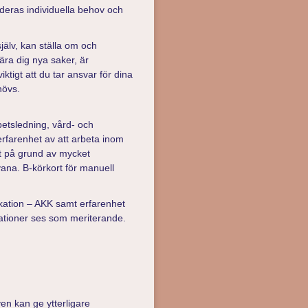
 deras individuella behov och
jälv, kan ställa om och
lära dig nya saker, är
ktigt att du tar ansvar för dina
hövs.
betsledning, vård- och
 erfarenhet av att arbeta inom
ft på grund av mycket
na. B-körkort för manuell
kation – AKK samt erfarenhet
ationer ses som meriterande.
n kan ge ytterligare