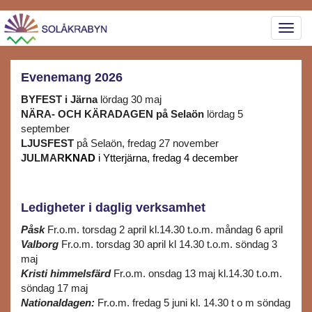
Slå
på/av
navig
Evenemang 2026
BYFEST i Järna
lördag 30 maj
NÄRA- OCH KÄRADAGEN på Selaön
lördag 5
september
LJUSFEST
på Selaön, fredag 27 november
JULMAR
KNAD
i Ytterjärna, fredag 4 december
Ledigheter i daglig verksamhet
Påsk
Fr.o.m. torsdag 2 april kl.14.30 t.o.m. måndag 6 april
Valborg
Fr.o.m. torsdag 30 april kl 14.30 t.o.m. söndag 3
maj
Kristi himmelsfärd
Fr.o.m. onsdag 13 maj kl.14.30 t.o.m.
söndag 17 maj
Nationaldagen:
Fr.o.m. fredag 5 juni kl. 14.30 t o m söndag