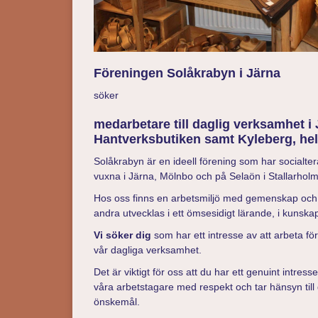
Föreningen Solåkrabyn i Järna
söker
medarbetare till daglig verksamhet i
Hantverksbutiken samt Kyleberg, hel
Solåkrabyn är en ideell förening som har socialte
vuxna i Järna, Mölnbo och på Selaön i Stallarhol
Hos oss finns en arbetsmiljö med gemenskap och
andra utvecklas i ett ömsesidigt lärande, i kuns
Vi söker dig
som har ett intresse av att arbeta f
vår dagliga verksamhet.
Det är viktigt för oss att du har ett genuint intres
våra arbetstagare med respekt och tar hänsyn till
önskemål.