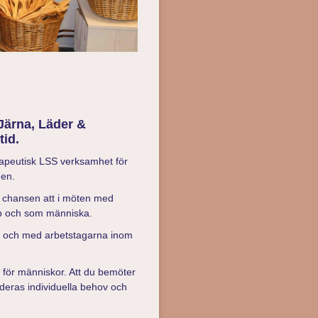
 Järna, Läder &
tid.
rapeutisk LSS verksamhet för
men.
 chansen att i möten med
kap och som människa.
ör och med arbetstagarna inom
se för människor. Att du bemöter
 deras individuella behov och