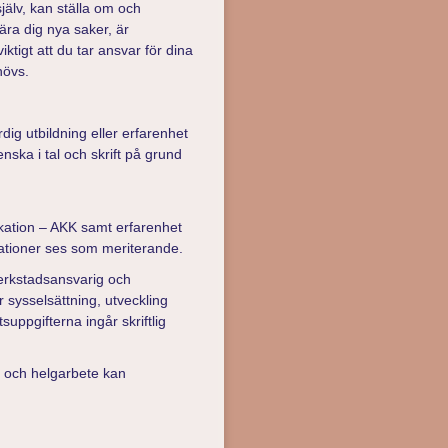
jälv, kan ställa om och
lära dig nya saker, är
ktigt att du tar ansvar för dina
hövs.
ig utbildning eller erfarenhet
ska i tal och skrift på grund
kation – AKK samt erfarenhet
ationer ses som meriterande.
erkstadsansvarig och
 sysselsättning, utveckling
uppgifterna ingår skriftlig
e och helgarbete kan