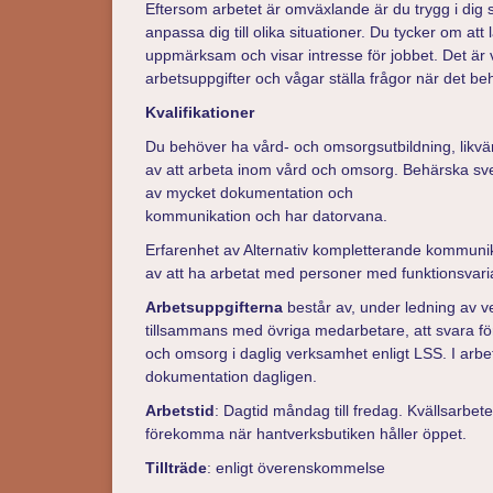
Eftersom arbetet är omväxlande är du trygg i dig s
anpassa dig till olika situationer. Du tycker om att 
uppmärksam och visar intresse för jobbet. Det är vi
arbetsuppgifter och vågar ställa frågor när det be
Kvalifikationer
Du behöver ha vård- och omsorgsutbildning, likvärd
av att arbeta inom vård och omsorg. Behärska sven
av mycket dokumentation och
kommunikation och har datorvana.
Erfarenhet av Alternativ kompletterande kommuni
av att ha arbetat med personer med funktionsvari
Arbetsuppgifterna
består av, under ledning av v
tillsammans med övriga medarbetare, att svara för
och omsorg i daglig verksamhet enligt LSS. I arbets
dokumentation dagligen.
Arbetstid
: Dagtid måndag till fredag. Kvällsarbet
förekomma när hantverksbutiken håller öppet.
Tillträde
: enligt överenskommelse